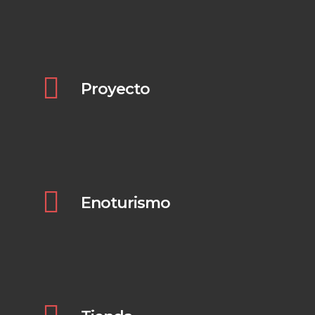
Proyecto
Pulsa aquí para verlo
Enoturismo
Pulsa aquí para verlo