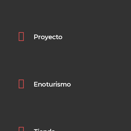
Proyecto
Pulsa aquí para verlo
Enoturismo
Pulsa aquí para verlo